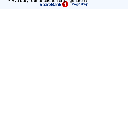
Hva betyr det at teksten er KI-generert?
Denne siden er levert av Uni Micro AS. Innholdet er ment som
en veiledning, men kan ikke uten videre tolkes som personlig
regnskapsrådgivning.
Vennligst unngå å skrive personlig informasjon i søkefeltet.
Kontakt oss
+47 56 59 91 00
hei@unimicro.no