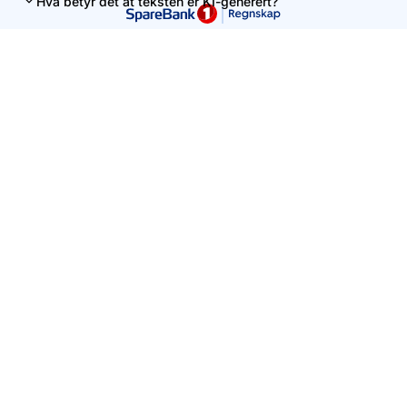
Hva betyr det at teksten er KI-generert?
Denne siden er levert av Uni Micro AS. Innholdet er ment som
en veiledning, men kan ikke uten videre tolkes som personlig
regnskapsrådgivning.
Vennligst unngå å skrive personlig informasjon i søkefeltet.
Kontakt oss
+47 56 59 91 00
hei@unimicro.no