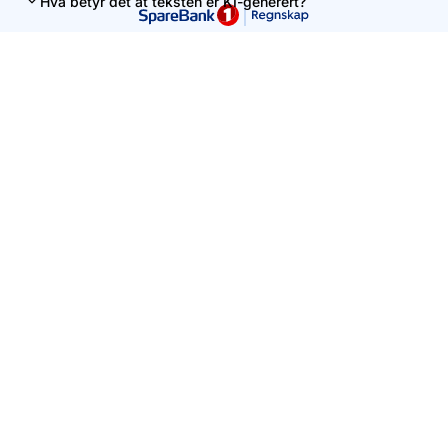
Hva betyr det at teksten er KI-generert?
Denne siden er levert av Uni Micro AS. Innholdet er ment som
en veiledning, men kan ikke uten videre tolkes som personlig
regnskapsrådgivning.
Vennligst unngå å skrive personlig informasjon i søkefeltet.
Kontakt oss
+47 56 59 91 00
hei@unimicro.no