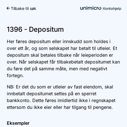
Tilbake til søk
Kom i gang
1396 - Depositum
Her føres depositum eller innskudd som holdes i
over ett år, og som selskapet har betalt til utleier. Et
depositum skal betales tilbake når leieperioden er
over. Når selskapet får tilbakebetalt depositumet kan
du føre det på samme måte, men med negativt
fortegn.
NB: Er det du som er utleier av fast eiendom, skal
innbetalt depositumet settes på en sperret
bankkonto. Dette føres imidlertid ikke i regnskapet
ettersom du ikke eier eller har tilgang til pengene.
Eksempler