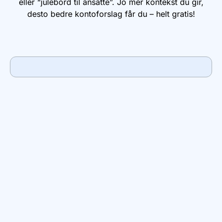
eller “julebord til ansatte”. Jo mer kontekst du gir,
desto bedre kontoforslag får du – helt gratis!