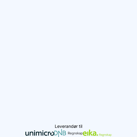
Leverandør til