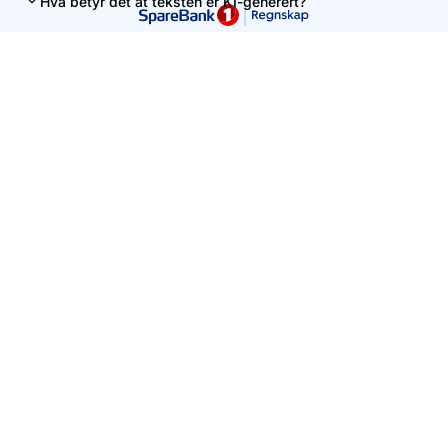
Hva betyr det at teksten er KI-generert?
Denne siden er levert av Uni Micro AS. Innholdet er ment som
en veiledning, men kan ikke uten videre tolkes som personlig
regnskapsrådgivning.
Vennligst unngå å skrive personlig informasjon i søkefeltet.
Kontakt oss
+47 56 59 91 00
hei@unimicro.no