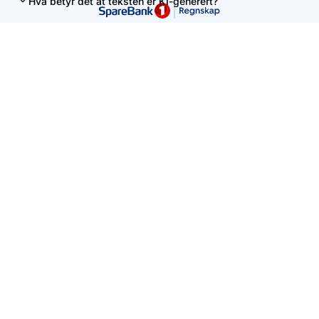
Hva betyr det at teksten er KI-generert?
Denne siden er levert av Uni Micro AS. Innholdet er ment som
en veiledning, men kan ikke uten videre tolkes som personlig
regnskapsrådgivning.
Vennligst unngå å skrive personlig informasjon i søkefeltet.
Kontakt oss
+47 56 59 91 00
hei@unimicro.no