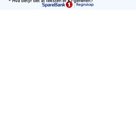
Hva betyr det at teksten er KI-generert?
Denne siden er levert av Uni Micro AS. Innholdet er ment som
en veiledning, men kan ikke uten videre tolkes som personlig
regnskapsrådgivning.
Vennligst unngå å skrive personlig informasjon i søkefeltet.
Kontakt oss
+47 56 59 91 00
hei@unimicro.no