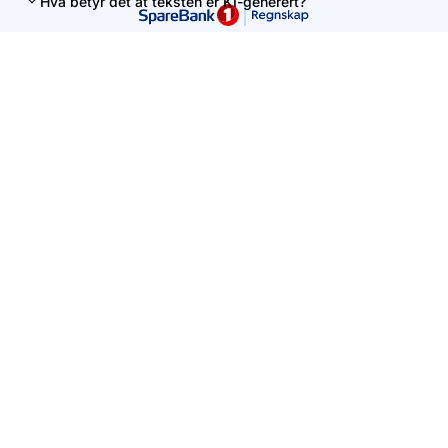
Hva betyr det at teksten er KI-generert?
Denne siden er levert av Uni Micro AS. Innholdet er ment som
en veiledning, men kan ikke uten videre tolkes som personlig
regnskapsrådgivning.
Vennligst unngå å skrive personlig informasjon i søkefeltet.
Kontakt oss
+47 56 59 91 00
hei@unimicro.no