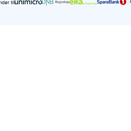
dør til
 AS. Innholdet er ment som en veiledning, men kan ik
regnskapsrådgivning.
nligst unngå å skrive personlig informasjon i søkefel