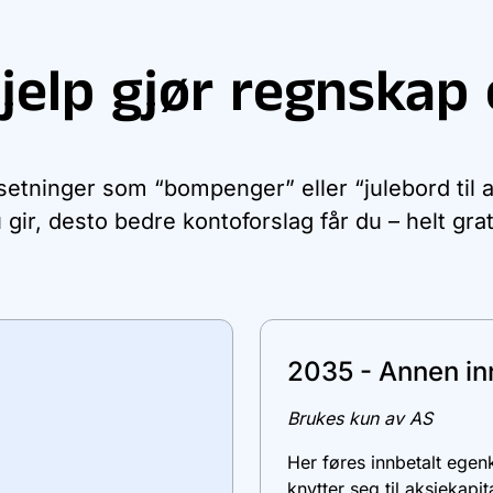
jelp gjør regnskap 
 setninger som “bompenger” eller “julebord til 
 gir, desto bedre kontoforslag får du – helt grat
2035 - Annen in
Brukes kun av AS
Her føres innbetalt egen
knytter seg til aksjekapi