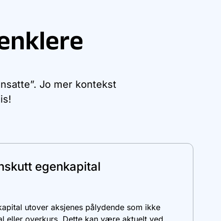
enklere
ansatte”. Jo mer kontekst
is!
nskutt egenkapital
kapital utover aksjenes pålydende som ikke
tal eller overkurs. Dette kan være aktuelt ved