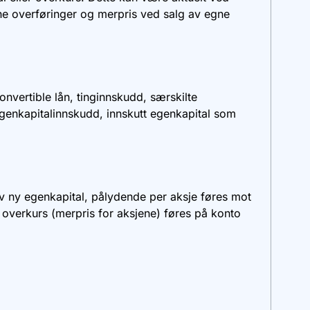
ne overføringer og merpris ved salg av egne
onvertible lån, tinginnskudd, særskilte
genkapitalinnskudd, innskutt egenkapital som
v ny egenkapital, pålydende per aksje føres mot
 overkurs (merpris for aksjene) føres på konto