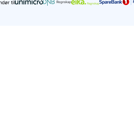
dør til
 AS. Innholdet er ment som en veiledning, men kan ik
regnskapsrådgivning.
nligst unngå å skrive personlig informasjon i søkefel