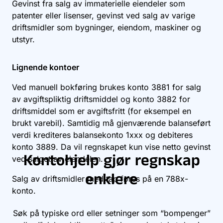
Gevinst fra salg av immaterielle eiendeler som
patenter eller lisenser, gevinst ved salg av varige
driftsmidler som bygninger, eiendom, maskiner og
utstyr.
Lignende kontoer
Ved manuell bokføring brukes konto
3881
for salg
av avgiftspliktig driftsmiddel og konto
3882
for
driftsmiddel som er avgiftsfritt (for eksempel en
brukt varebil). Samtidig må gjenværende balanseført
verdi krediteres balansekonto 1xxx og debiteres
konto
3889
. Da vil regnskapet kun vise netto gevinst
Kontohjelp gjør regnskap
ved salget av eiendelen.
enklere
Salg av driftsmidler med tap føres på en 788x-
konto.
Søk på typiske ord eller setninger som “bompenger”