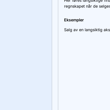
Her føres langsiktige fin
regnskapet når de selge
Eksempler
Salg av en langsiktig aks