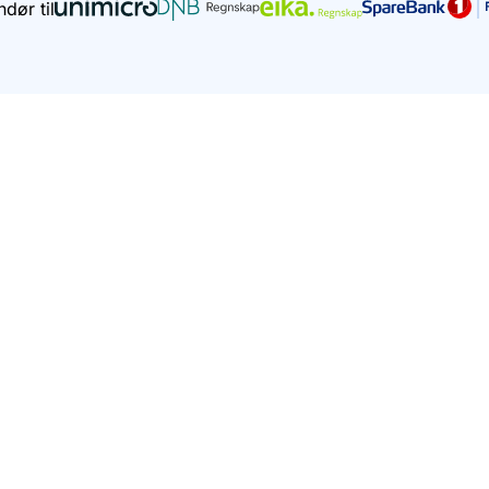
dør til
 AS. Innholdet er ment som en veiledning, men kan ik
regnskapsrådgivning.
nligst unngå å skrive personlig informasjon i søkefel