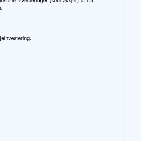
ansielle investeringer (som aksjer) ut fra
s.
jeinvestering.