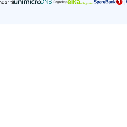
dør til
 AS. Innholdet er ment som en veiledning, men kan ik
regnskapsrådgivning.
nligst unngå å skrive personlig informasjon i søkefel