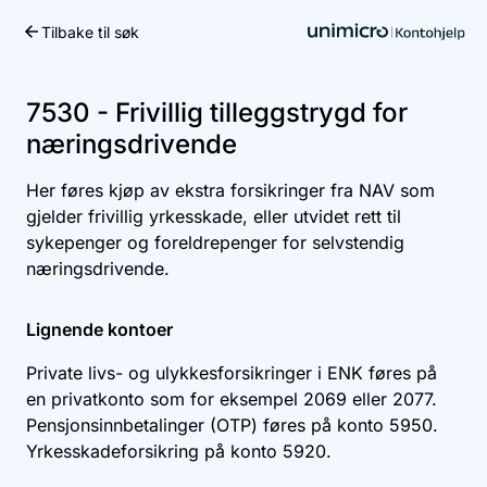
Tilbake til søk
Kom i gang
7530 - Frivillig tilleggstrygd for
næringsdrivende
Her føres kjøp av ekstra forsikringer fra NAV som
gjelder frivillig yrkesskade, eller utvidet rett til
sykepenger og foreldrepenger for selvstendig
næringsdrivende.
Lignende kontoer
Private livs- og ulykkesforsikringer i ENK føres på
en privatkonto som for eksempel
2069
eller
2077
.
Pensjonsinnbetalinger (OTP) føres på konto
5950
.
Yrkesskadeforsikring på konto
5920
.